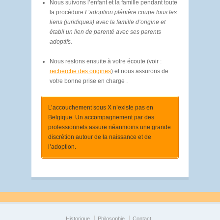
Nous suivons l’enfant et la famille pendant toute
la procédure.
L’adoption plénière coupe tous les
liens (juridiques) avec la famille d’origine et
établi un lien de parenté avec ses parents
adoptifs.
Nous restons ensuite à votre écoute (voir :
recherche des origines
) et nous assurons de
votre bonne prise en charge .
L’accouchement sous X n’existe pas en
Belgique. Un accompagnement par des
professionnels assure néanmoins une grande
discrétion autour de la naissance et de
l’adoption.
Historique
Philosophie
Contact