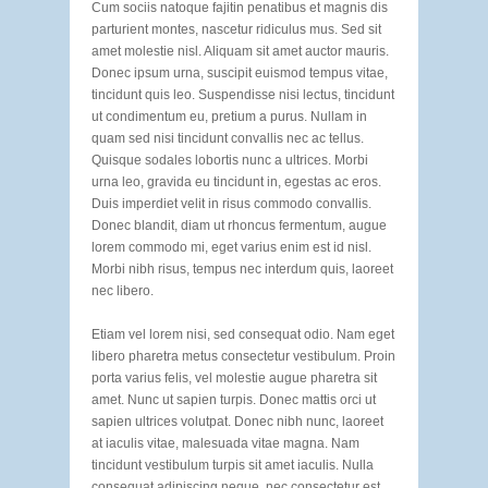
Cum sociis natoque fajitin penatibus et magnis dis
parturient montes, nascetur ridiculus mus. Sed sit
amet molestie nisl. Aliquam sit amet auctor mauris.
Donec ipsum urna, suscipit euismod tempus vitae,
tincidunt quis leo. Suspendisse nisi lectus, tincidunt
ut condimentum eu, pretium a purus. Nullam in
quam sed nisi tincidunt convallis nec ac tellus.
Quisque sodales lobortis nunc a ultrices. Morbi
urna leo, gravida eu tincidunt in, egestas ac eros.
Duis imperdiet velit in risus commodo convallis.
Donec blandit, diam ut rhoncus fermentum, augue
lorem commodo mi, eget varius enim est id nisl.
Morbi nibh risus, tempus nec interdum quis, laoreet
nec libero.
Etiam vel lorem nisi, sed consequat odio. Nam eget
libero pharetra metus consectetur vestibulum. Proin
porta varius felis, vel molestie augue pharetra sit
amet. Nunc ut sapien turpis. Donec mattis orci ut
sapien ultrices volutpat. Donec nibh nunc, laoreet
at iaculis vitae, malesuada vitae magna. Nam
tincidunt vestibulum turpis sit amet iaculis. Nulla
consequat adipiscing neque, nec consectetur est