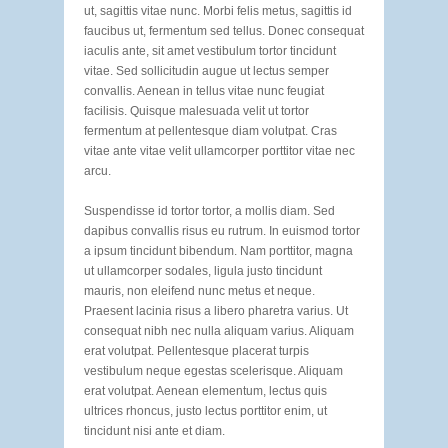
ut, sagittis vitae nunc. Morbi felis metus, sagittis id
faucibus ut, fermentum sed tellus. Donec consequat
iaculis ante, sit amet vestibulum tortor tincidunt
vitae. Sed sollicitudin augue ut lectus semper
convallis. Aenean in tellus vitae nunc feugiat
facilisis. Quisque malesuada velit ut tortor
fermentum at pellentesque diam volutpat. Cras
vitae ante vitae velit ullamcorper porttitor vitae nec
arcu.
Suspendisse id tortor tortor, a mollis diam. Sed
dapibus convallis risus eu rutrum. In euismod tortor
a ipsum tincidunt bibendum. Nam porttitor, magna
ut ullamcorper sodales, ligula justo tincidunt
mauris, non eleifend nunc metus et neque.
Praesent lacinia risus a libero pharetra varius. Ut
consequat nibh nec nulla aliquam varius. Aliquam
erat volutpat. Pellentesque placerat turpis
vestibulum neque egestas scelerisque. Aliquam
erat volutpat. Aenean elementum, lectus quis
ultrices rhoncus, justo lectus porttitor enim, ut
tincidunt nisi ante et diam.