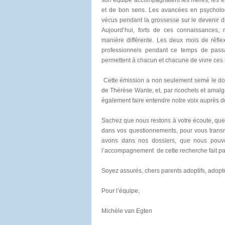
son équipe accompagnaient les mères, les en
et de bon sens. Les avancées en psycholog
vécus pendant la grossesse sur le devenir d
Aujourd’hui, forts de ces connaissances, 
manière différente. Les deux mois de réfle
professionnels pendant ce temps de passa
permettent à chacun et chacune de vivre ces m
Cette émission a non seulement semé le dout
de Thérèse Wante, et, par ricochets et amalg
également faire entendre notre voix auprès de
Sachez que nous restons à votre écoute, qu
dans vos questionnements, pour vous transm
avons dans nos dossiers, que nous pouvo
l’accompagnement de cette recherche fait part
Soyez assurés, chers parents adoptifs, adopté
Pour l’équipe,
Michèle van Egten