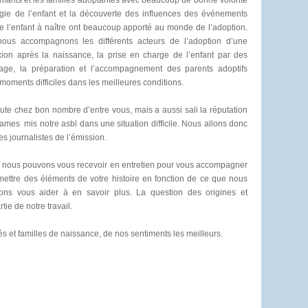
fants et les familles adoptantes avec beaucoup de bonne volonté
ie de l’enfant et la découverte des influences des événements
e l’enfant à naître ont beaucoup apporté au monde de l’adoption.
nous accompagnons les différents acteurs de l’adoption d’une
xion après la naissance, la prise en charge de l’enfant par des
ge, la préparation et l’accompagnement des parents adoptifs
oments difficiles dans les meilleures conditions.
e chez bon nombre d’entre vous, mais a aussi sali la réputation
ames mis notre asbl dans une situation difficile. Nous allons donc
s journalistes de l’émission.
e nous pouvons vous recevoir en entretien pour vous accompagner
ettre des éléments de votre histoire en fonction de ce que nous
ns vous aider à en savoir plus. La question des origines et
ie de notre travail.
s et familles de naissance, de nos sentiments les meilleurs.