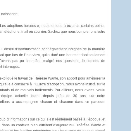
e naissance,
es adoptions forcées », nous tenions à éclaircir certains points.
r téléphone, mail ou courrier. Sachez que nous comprenons votre
 Conseil d’Administration sont également indignés de la manière
 soi que lors de l’interview, qui a duré une heure et dont seulement
’avons pas pu connaître, malgré nos questions, le contenu de
nt interrogés.
expliqué le travail de Thérèse Wante, son apport pour améliorer la
t qu’elle a consacré à l ‘Œuvre d’adoption. Nous avons insisté sur le
d’enfants ni de mauvais traitements. Par ailleurs, nous avons voulu
e équipe actuelle fournit depuis près de 30 ans, sur notre
mettons à accompagner chacun et chacune dans ce parcours
up d’informations sur ce qui s’est réellement passé à l’époque, et
u dans un contexte bien différent d’aujourd’hui. Thérèse Wante et